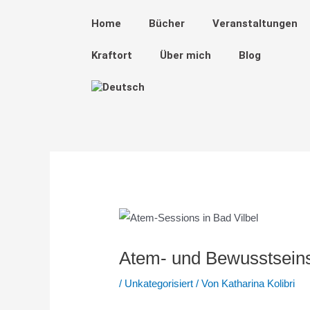
Zum
Post
Home
Bücher
Veranstaltungen
Inhalt
navigation
springen
Kraftort
Über mich
Blog
Atem- und Bewusstseins
/
Unkategorisiert
/ Von
Katharina Kolibri