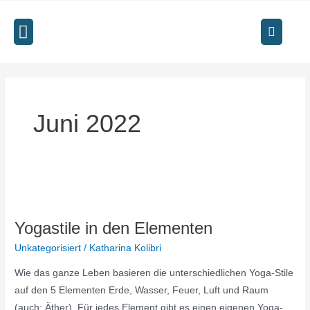
Zum
Inhalt
Menü
springen
Juni 2022
Yogastile
in
Yogastile in den Elementen
den
Elementen
Unkategorisiert
/
Katharina Kolibri
Wie das ganze Leben basieren die unterschiedlichen Yoga-Stile
auf den 5 Elementen Erde, Wasser, Feuer, Luft und Raum
(auch: Äther). Für jedes Element gibt es einen eigenen Yoga-